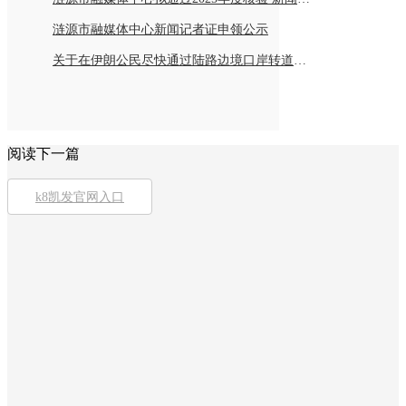
涟源市融媒体中心新闻记者证申领公示
关于在伊朗公民尽快通过陆路边境口岸转道回国或离境的通知
阅读下一篇
k8凯发官网入口