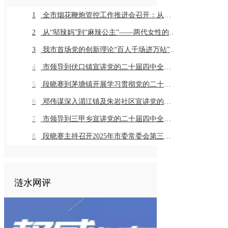
1
全市烟花鞭炮管控工作推进会召开：从严从细抓好全链条管控推动工作常治长效
2
从“邬辣妈”到“麻辣公主”——两代女性的乡土奔赴与辣味传承
3
我市首场党的创新理论“百人千场进万站”示范宣讲在同兴村举行
4
市领导到伏口镇宣讲党的二十届四中全会精神
5
段晓赛到茅塘镇开展学习贯彻党的二十届四中全会精神市委宣讲团宣讲座谈活动
6
邓伟谋深入湄江镇及朱岩社区宣讲党的二十届四中全会精神
7
市领导到三甲乡宣讲党的二十届四中全会精神
8
段晓赛主持召开2025年市委常委会第三十一次会议
涟水网评